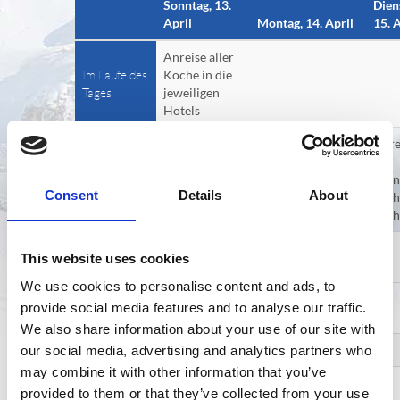
Sonntag, 13.
Dien
April
Montag, 14. April
15. A
Anreise aller
Im Laufe des
Köche in die
Tages
jeweiligen
Hotels
Möglichkeiten
Abre
zum Skifahren
der
Morgens
im Skigebiet.
Teil
Consent
Details
About
Skipässe
nach
liegen bereit.
Früh
Auffahrt mit der
09:15
This website uses cookies
Bahn
We use cookies to personalise content and ads, to
Briefing
provide social media features and to analyse our traffic.
09:45
Kochteams
We also share information about your use of our site with
10:00
our social media, advertising and analytics partners who
may combine it with other information that you’ve
Skirennen Sterne
10:30
provided to them or that they’ve collected from your use