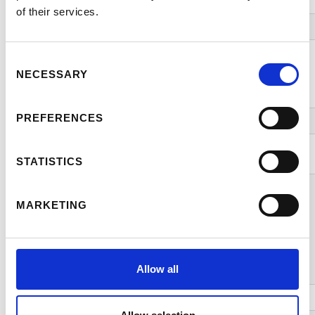
Cup der Köche
of their services.
Mittags
Kochwettbewerb
Consent
auf der
12:00
NECESSARY
Selection
Lohberger-
Bühne/Idalp
PREFERENCES
13:00
Siegerehrung
Ende des
14:00
Kochwettbewerbs
STATISTICS
Nachmittag zur
freien Verfügung:
MARKETING
Ski oder Après-Ski
Nachmittags
z.B.: Trofana Alm
oder
Champagner-
Allow all
Hütte
19:00
Hüttenabend