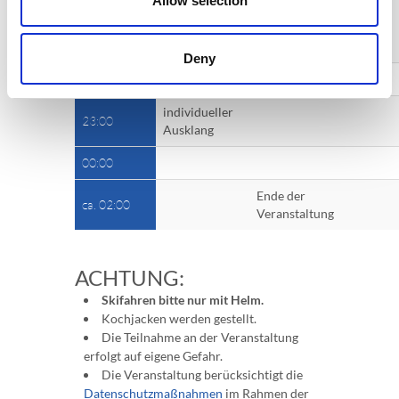
Allow selection
Nacht der Köche
20:00
in der Trofana-
Alm
Deny
22:00
Siegerehrung
individueller
23:00
Ausklang
00:00
Ende der
ca. 02:00
Veranstaltung
ACHTUNG:
Skifahren bitte nur mit Helm.
Kochjacken werden gestellt.
Die Teilnahme an der Veranstaltung
erfolgt auf eigene Gefahr.
Die Veranstaltung berücksichtigt die
Datenschutzmaßnahmen
im Rahmen der